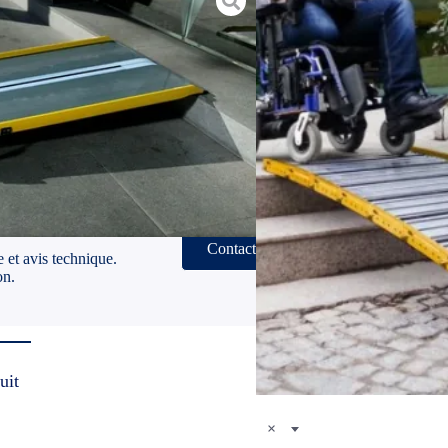
 amovibles (pour les particuliers ou
 du Public)
ds et matériaux
Contact
 et avis technique.
on.
uit
×