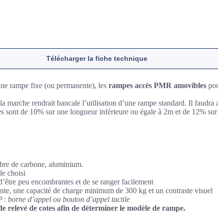
Télécharger la fiche technique
une rampe fixe (ou permanente), les
rampes accès PMR amovibles
pou
e la marche rendrait bancale l’utilisation d’une rampe standard. Il faudr
rées sont de 10% sur une longueur inférieure ou égale à 2m et de 12% su
ibre de carbone
,
aluminium
.
le choisi
’être peu encombrantes et de se ranger facilement
ante, une capacité de charge minimum de 300 kg et un contraste visuel
P :
borne d’appel
ou
bouton d’appel tactile
e relevé de cotes afin de déterminer le modèle de rampe.