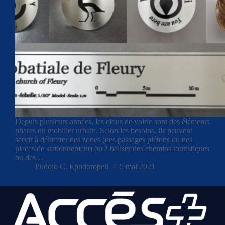
Depuis plusieurs années, les clous de voirie sont des éléments
phares du mobilier urbain. Selon les besoins, ils peuvent
servir à délimiter des zones (des passages piétons ou des
places de stationnement) ou à baliser des chemins touristiques
ou des…
Pudojo C. Epudoropeli
5 mai 2021