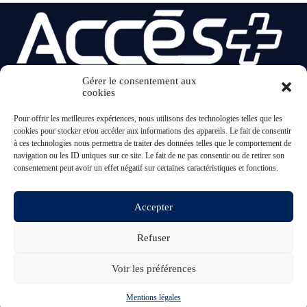
Gérer le consentement aux
cookies
20 ans ACCES+
Pour offrir les meilleures expériences, nous utilisons des technologies telles que les
Accueil
cookies pour stocker et/ou accéder aux informations des appareils. Le fait de consentir
À propos
à ces technologies nous permettra de traiter des données telles que le comportement de
Catalogue Produits
navigation ou les ID uniques sur ce site. Le fait de ne pas consentir ou de retirer son
Nos réalisations
consentement peut avoir un effet négatif sur certaines caractéristiques et fonctions.
Réglementation
Contact
Mentions légales
Accepter
Refuser
15 rue Galopin - 93700 Drancy
01 48 36 00 05
Voir les préférences
info@accesplus.fr
Lundi - Vendredi 09:00 - 18:00
Tous droits réservés 2026 - Accesplus - Réalisation initiale
Say-
Mentions légales
digital.io
, Refonte
Malibellule.fr