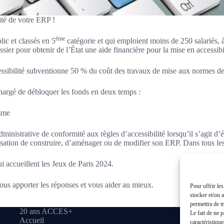
ité de votre ERP !
ème
ic et classés en 5
catégorie et qui emploient moins de 250 salariés, à
sier pour obtenir de l’État une aide financière pour la mise en accessibi
ssibilité subventionne 50 % du coût des travaux de mise aux normes des
hargé de débloquer les fonds en deux temps :
mme
 administrative de conformité aux règles d’accessibilité lorsqu’il s’agit 
isation de construire, d’aménager ou de modifier son ERP. Dans tous les 
i accueillent les Jeux de Paris 2024.
ous apporter les réponses et vous aider au mieux.
Pour offrir le
stocker et/ou 
permettra de t
20 ans ACCES+
Le fait de ne 
Accueil
caractéristique