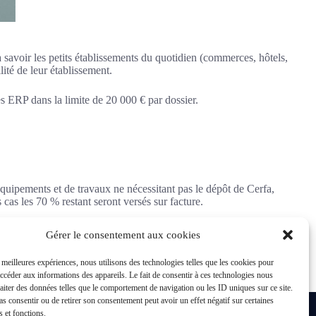
 savoir les petits établissements du quotidien (commerces, hôtels,
lité de leur établissement.
 ERP dans la limite de 20 000 € par dossier.
d’équipements et de travaux ne nécessitant pas le dépôt de Cerfa,
cas les 70 % restant seront versés sur facture.
Gérer le consentement aux cookies
s meilleures expériences, nous utilisons des technologies telles que les cookies pour
accéder aux informations des appareils. Le fait de consentir à ces technologies nous
raiter des données telles que le comportement de navigation ou les ID uniques sur ce site.
15 rue Galopin - 93700 Drancy
pas consentir ou de retirer son consentement peut avoir un effet négatif sur certaines
01 48 36 00 05
s et fonctions.